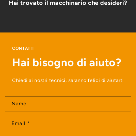
Hai trovato il macchinario che desideri?
CONTATTI
Hai bisogno di aiuto?
Chiedi ai nostri tecnici, saranno felici di aiutarti
C
Name
o
n
Email
*
t