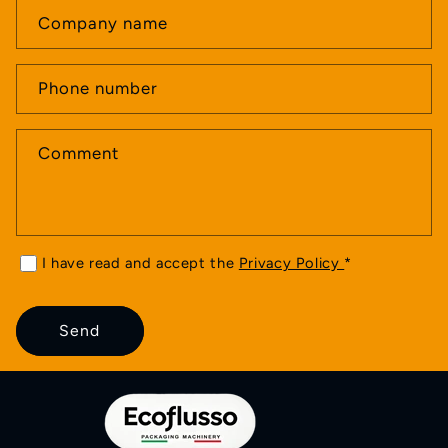
a
Company name
c
t
Phone number
f
o
Comment
r
m
I have read and accept the
Privacy Policy
*
Send