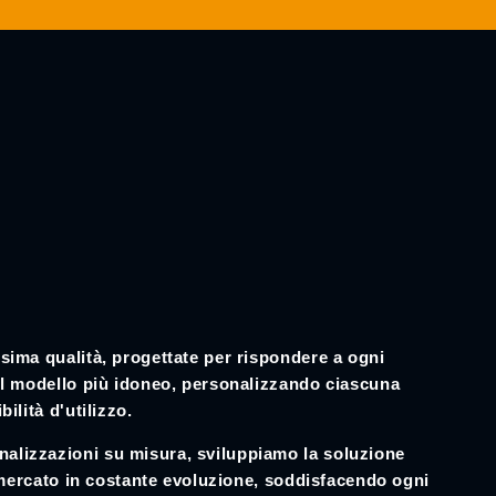
i
o
n
sima qualità, progettate per rispondere a ogni
del modello più idoneo, personalizzando ciascuna
ilità d'utilizzo.
alizzazioni su misura, sviluppiamo la soluzione
un mercato in costante evoluzione, soddisfacendo ogni