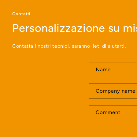
Contatti
Personalizzazione su mi
Contatta i nostri tecnici, saranno lieti di aiutarti.
C
Name
o
n
Company name
t
a
Comment
c
t